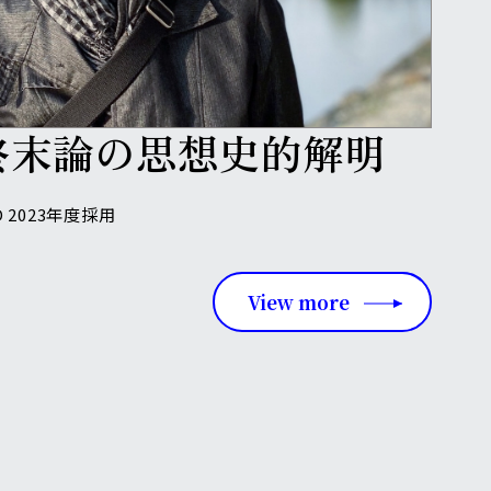
中村 徳仁-Nakamura Norihito-人文学部 助教
マル期ドイツに
おける
終末論の
思想史的解明
 2023年度採用
View more