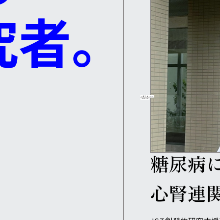
究者。
細菌叢
糖尿病
心腎連