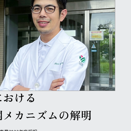
安間 太郎-Yasuma Taro-医学部附属病院 講師
由来ペプチドに
着目した
における
関メカニズムの解明