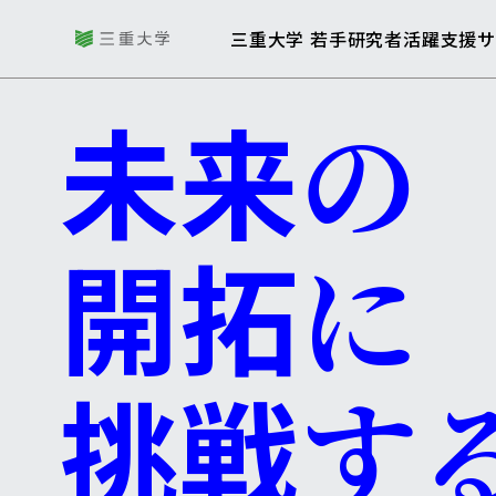
三重大学
三重大学 若手研究者活躍支援
未来
の
開拓
に
挑戦
す