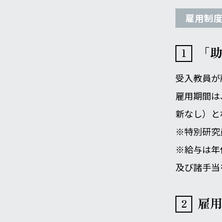
雇用制
「
受入教員が
雇用期間は
新なし）と
※特別研究
※給与は年俸
及び諸手当
雇